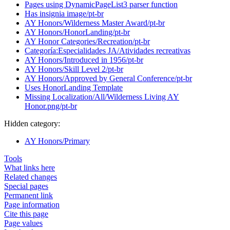
Pages using DynamicPageList3 parser function
Has insignia image/pt-br
AY Honors/Wilderness Master Award/pt-br
AY Honors/HonorLanding/pt-br
AY Honor Categories/Recreation/pt-br
Categoría:Especialidades JA/Atividades recreativas
AY Honors/Introduced in 1956/pt-br
AY Honors/Skill Level 2/pt-br
AY Honors/Approved by General Conference/pt-br
Uses HonorLanding Template
Missing Localization/All/Wilderness Living AY
Honor.png/pt-br
Hidden category:
AY Honors/Primary
Tools
What links here
Related changes
Special pages
Permanent link
Page information
Cite this page
Page values