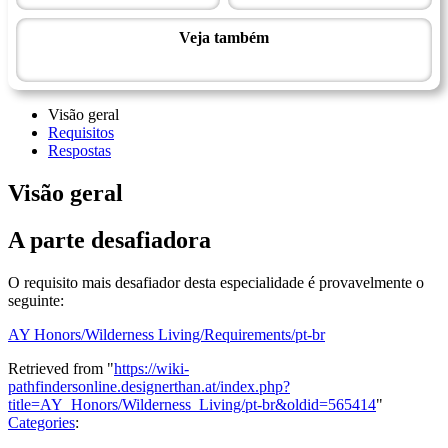
Veja também
Mestrado em vida campestre
Visão geral
Requisitos
Respostas
Visão geral
A parte desafiadora
O requisito mais desafiador desta especialidade é provavelmente o
seguinte:
AY Honors/Wilderness Living/Requirements/pt-br
Retrieved from "
https://wiki-
pathfindersonline.designerthan.at/index.php?
title=AY_Honors/Wilderness_Living/pt-br&oldid=565414
"
Categories
: