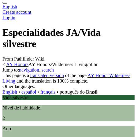
English
Create account
Log in
Especialidades JA/Vida
silvestre
From Pathfinder Wiki
<
AY Honors
AY Honors/Wilderness Living/pt-br
Jump to:
navigation
,
search
This page is a
translated version
of the page
AY Honor Wilderness
Living
and the translation is 100% complete.
Other languages:
English
• ‎
español
• ‎
français
• ‎
português do Brasil
Vida silvestre
Nível de habilidade
2
Ano