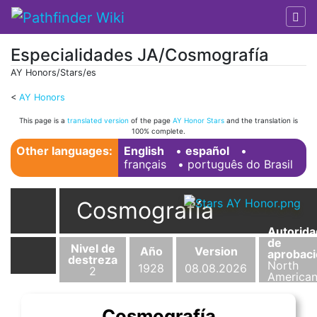
Especialidades JA/Cosmografía
AY Honors/Stars/es
<
AY Honors
Jump to:
navigation
,
search
This page is a
translated version
of the page
AY Honor Stars
and the translation is
100% complete.
Other languages:
English
• ‎
español
•
français
• ‎
português do Brasil
Cosmografía
Autorida
de
Nivel de
Año
Version
aprobac
destreza
North
1928
08.08.2026
2
America
Division
Cosmografía