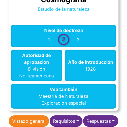
Estudio de la naturaleza
Nivel de destreza
2
1
3
Autoridad de
aprobación
Año de introducción
División
1928
Norteamericana
Vea también
Maestría de Naturaleza
Exploración espacial
Vistazo general
Requisitos
Respuestas