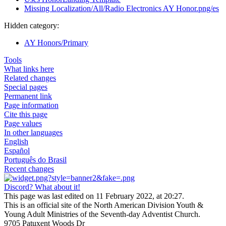
Missing Localization/All/Radio Electronics AY Honor.png/es
Hidden category:
AY Honors/Primary
Tools
What links here
Related changes
Special pages
Permanent link
Page information
Cite this page
Page values
In other languages
English
Español
Português do Brasil
Recent changes
Discord? What about it!
This page was last edited on 11 February 2022, at 20:27.
This is an official site of the North American Division Youth &
Young Adult Ministries of the Seventh-day Adventist Church.
9705 Patuxent Woods Dr