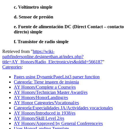
c. Voltímetro simple
d. Sensor de presión
e. Fuente de alimentación DC (Direct Contact – contacto
directo) simple
f. Transistor de radio simple
Retrieved from "
https://wiki-
pathfindersonline.designerthan.at/index.php?
title=AY_Honors/Radio_Electronics/es&oldid=566187
"
Categories
:
Pages using DynamicPageList3 parser function
Categoría: Tiene imagen de insignia
AY Honors/Complete a Course/es
AY Honors/Technician Master Award/es
AY Honors/HonorLanding/es
AY Honor Categories/Vocational/es
Categoría:Especialidades JA/Actividades vocacionales
AY Honors/Introduced in 1938/es
AY Honors/Skill Level 2/es
AY Honors/Approved by General Conference/es
Uses HonorLanding Template