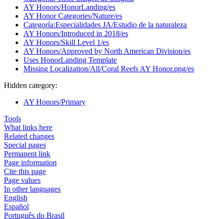
AY Honors/HonorLanding/es
AY Honor Categories/Nature/es
Categoría:Especialidades JA/Estudio de la naturaleza
AY Honors/Introduced in 2018/es
AY Honors/Skill Level 1/es
AY Honors/Approved by North American Division/es
Uses HonorLanding Template
Missing Localization/All/Coral Reefs AY Honor.png/es
Hidden category:
AY Honors/Primary
Tools
What links here
Related changes
Special pages
Permanent link
Page information
Cite this page
Page values
In other languages
English
Español
Português do Brasil