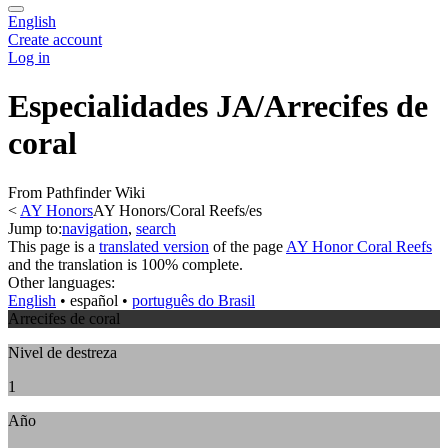
English
Create account
Log in
Especialidades JA/Arrecifes de
coral
From Pathfinder Wiki
<
AY Honors
AY Honors/Coral Reefs/es
Jump to:
navigation
,
search
This page is a
translated version
of the page
AY Honor Coral Reefs
and the translation is 100% complete.
Other languages:
English
• ‎
español
• ‎
português do Brasil
Arrecifes de coral
Nivel de destreza
1
Año