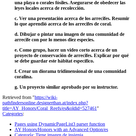
una playa o corales fósiles. Asegurarse de obedecer las
leyes locales acerca de recolección.
c. Ver una presentación acerca de los arrecifes. Resumir
lo que aprendió acerca de los arrecifes de coral.
d. Dibujar o pintar una imagen de una comunidad de
arrecife con por lo menos diez especies.
e. Como grupo, hacer un video corto acerca de un
proyecto de conservación de arrecifes. Explicar por qué
se debe guardar este hábitat específico.
f. Crear un diorama tridimensional de una comunidad
coralina.
g. Un proyecto similar aprobado por su instructor.
Retrieved from "
https://wiki-
pathfindersonline.designerthan.at/index.php?
title=AY_Honors/Coral_Reefs/es&oldid=527461
"
Categories
:
Pages using DynamicPageList3 parser function
AY Honors/Honors with an Advanced Option/es
Categoría: Tiene imagen de insignia