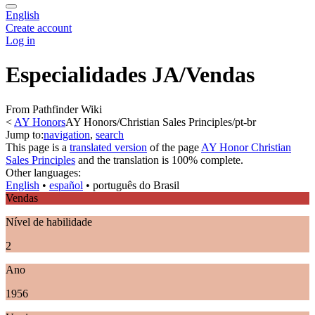
English
Create account
Log in
Especialidades JA/Vendas
From Pathfinder Wiki
<
AY Honors
AY Honors/Christian Sales Principles/pt-br
Jump to:
navigation
,
search
This page is a
translated version
of the page
AY Honor Christian
Sales Principles
and the translation is 100% complete.
Other languages:
English
• ‎
español
• ‎
português do Brasil
Vendas
Nível de habilidade
2
Ano
1956