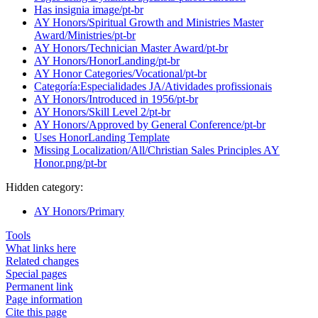
Has insignia image/pt-br
AY Honors/Spiritual Growth and Ministries Master
Award/Ministries/pt-br
AY Honors/Technician Master Award/pt-br
AY Honors/HonorLanding/pt-br
AY Honor Categories/Vocational/pt-br
Categoría:Especialidades JA/Atividades profissionais
AY Honors/Introduced in 1956/pt-br
AY Honors/Skill Level 2/pt-br
AY Honors/Approved by General Conference/pt-br
Uses HonorLanding Template
Missing Localization/All/Christian Sales Principles AY
Honor.png/pt-br
Hidden category:
AY Honors/Primary
Tools
What links here
Related changes
Special pages
Permanent link
Page information
Cite this page