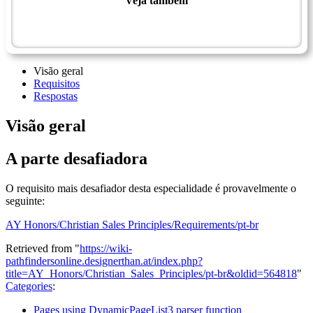
Veja também
Mestrado em crescimento espiritual e ministérios
Mestrado em atividades profissionais
Visão geral
Requisitos
Respostas
Visão geral
A parte desafiadora
O requisito mais desafiador desta especialidade é provavelmente o
seguinte:
AY Honors/Christian Sales Principles/Requirements/pt-br
Retrieved from "
https://wiki-
pathfindersonline.designerthan.at/index.php?
title=AY_Honors/Christian_Sales_Principles/pt-br&oldid=564818
"
Categories
:
Pages using DynamicPageList3 parser function