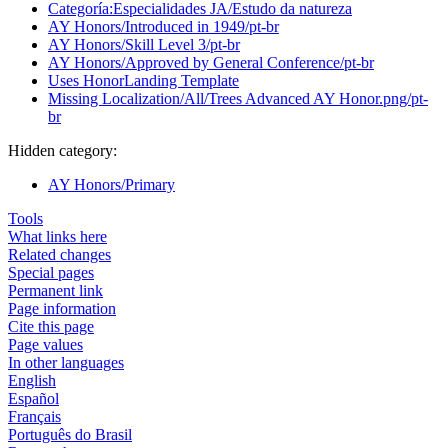
Categoría:Especialidades JA/Estudo da natureza
AY Honors/Introduced in 1949/pt-br
AY Honors/Skill Level 3/pt-br
AY Honors/Approved by General Conference/pt-br
Uses HonorLanding Template
Missing Localization/All/Trees Advanced AY Honor.png/pt-
br
Hidden category:
AY Honors/Primary
Tools
What links here
Related changes
Special pages
Permanent link
Page information
Cite this page
Page values
In other languages
English
Español
Français
Português do Brasil