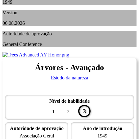
1949
Version
06.08.2026
Autoridade de aprovação
General Conference
Árvores - Avançado
Estudo da natureza
Nível de habilidade
3
1
2
Autoridade de aprovação
Ano de introdução
Associação Geral
1949