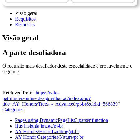
Visão geral
Requisitos
Respostas
Visão geral
A parte desafiadora
O requisito mais desafiador desta especialidade é provavelmente o
seguinte:
Retrieved from "
https://wiki-
pathfindersonline.designerthan.at/index.php?
title=AY_Honors/Trees_-_Advanced/pt-br&oldid=566839
"
Categories
:
Pages using DynamicPageList3 parser function
Has insignia image/pt-br
AY Honors/HonorLanding/pt-br
AY Honor Categories/Nature/pt-br