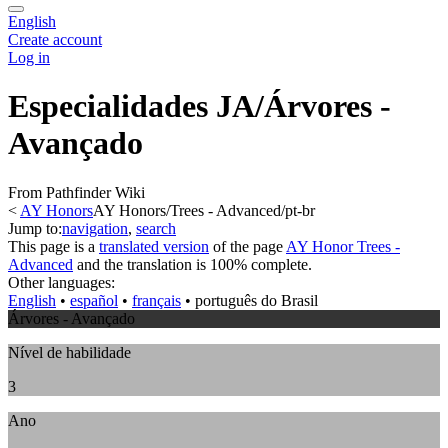
English
Create account
Log in
Especialidades JA/Árvores -
Avançado
From Pathfinder Wiki
<
AY Honors
AY Honors/Trees - Advanced/pt-br
Jump to:
navigation
,
search
This page is a
translated version
of the page
AY Honor Trees -
Advanced
and the translation is 100% complete.
Other languages:
English
• ‎
español
• ‎
français
• ‎
português do Brasil
Árvores - Avançado
Nível de habilidade
3
Ano