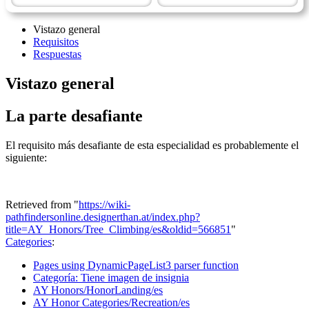
Vistazo general
Requisitos
Respuestas
Vistazo general
La parte desafiante
El requisito más desafiante de esta especialidad es probablemente el
siguiente:
Retrieved from "
https://wiki-
pathfindersonline.designerthan.at/index.php?
title=AY_Honors/Tree_Climbing/es&oldid=566851
"
Categories
:
Pages using DynamicPageList3 parser function
Categoría: Tiene imagen de insignia
AY Honors/HonorLanding/es
AY Honor Categories/Recreation/es