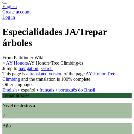
English
Create account
Log in
Especialidades JA/Trepar
árboles
From Pathfinder Wiki
<
AY Honors
AY Honors/Tree Climbing/es
Jump to:
navigation
,
search
This page is a
translated version
of the page
AY Honor Tree
Climbing
and the translation is 100% complete.
Other languages:
English
• ‎
español
• ‎
français
• ‎
português do Brasil
Trepar árboles
Nivel de destreza
2
Año