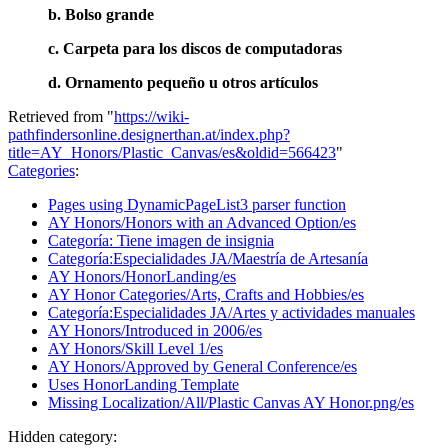
b. Bolso grande
c. Carpeta para los discos de computadoras
d. Ornamento pequeño u otros artículos
Retrieved from "
https://wiki-
pathfindersonline.designerthan.at/index.php?
title=AY_Honors/Plastic_Canvas/es&oldid=566423
"
Categories
:
Pages using DynamicPageList3 parser function
AY Honors/Honors with an Advanced Option/es
Categoría: Tiene imagen de insignia
Categoría:Especialidades JA/Maestría de Artesanía
AY Honors/HonorLanding/es
AY Honor Categories/Arts, Crafts and Hobbies/es
Categoría:Especialidades JA/Artes y actividades manuales
AY Honors/Introduced in 2006/es
AY Honors/Skill Level 1/es
AY Honors/Approved by General Conference/es
Uses HonorLanding Template
Missing Localization/All/Plastic Canvas AY Honor.png/es
Hidden category: