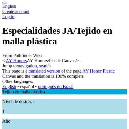
English
Create account
Log in
Especialidades JA/Tejido en
malla plástica
From Pathfinder Wiki
<
AY Honors
AY Honors/Plastic Canvas/es
Jump to:
navigation
,
search
This page is a
translated version
of the page
AY Honor Plastic
Canvas
and the translation is 100% complete.
Other languages:
English
• ‎
español
• ‎
português do Brasil
Tejido en malla plástica
Nivel de destreza
1
Año