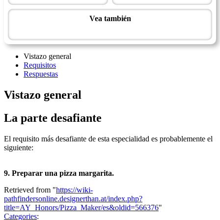
Vea también
Maestría de Artes Domésticas
Vistazo general
Requisitos
Respuestas
Vistazo general
La parte desafiante
El requisito más desafiante de esta especialidad es probablemente el
siguiente:
9. Preparar una pizza margarita.
Retrieved from "
https://wiki-
pathfindersonline.designerthan.at/index.php?
title=AY_Honors/Pizza_Maker/es&oldid=566376
"
Categories
: