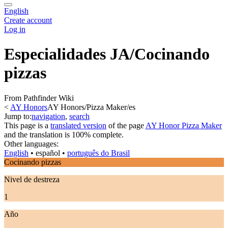
English
Create account
Log in
Especialidades JA/Cocinando
pizzas
From Pathfinder Wiki
<
AY Honors
AY Honors/Pizza Maker/es
Jump to:
navigation
,
search
This page is a
translated version
of the page
AY Honor Pizza Maker
and the translation is 100% complete.
Other languages:
English
• ‎
español
• ‎
português do Brasil
Cocinando pizzas
Nivel de destreza
1
Año