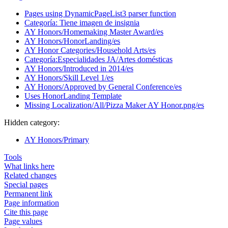
Pages using DynamicPageList3 parser function
Categoría: Tiene imagen de insignia
AY Honors/Homemaking Master Award/es
AY Honors/HonorLanding/es
AY Honor Categories/Household Arts/es
Categoría:Especialidades JA/Artes domésticas
AY Honors/Introduced in 2014/es
AY Honors/Skill Level 1/es
AY Honors/Approved by General Conference/es
Uses HonorLanding Template
Missing Localization/All/Pizza Maker AY Honor.png/es
Hidden category:
AY Honors/Primary
Tools
What links here
Related changes
Special pages
Permanent link
Page information
Cite this page
Page values