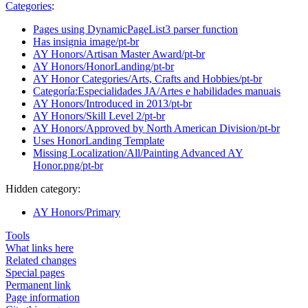
Categories
:
Pages using DynamicPageList3 parser function
Has insignia image/pt-br
AY Honors/Artisan Master Award/pt-br
AY Honors/HonorLanding/pt-br
AY Honor Categories/Arts, Crafts and Hobbies/pt-br
Categoría:Especialidades JA/Artes e habilidades manuais
AY Honors/Introduced in 2013/pt-br
AY Honors/Skill Level 2/pt-br
AY Honors/Approved by North American Division/pt-br
Uses HonorLanding Template
Missing Localization/All/Painting Advanced AY
Honor.png/pt-br
Hidden category:
AY Honors/Primary
Tools
What links here
Related changes
Special pages
Permanent link
Page information