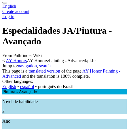
English
Create account
Log in
Especialidades JA/Pintura -
Avançado
From Pathfinder Wiki
<
AY Honors
AY Honors/Painting - Advanced/pt-br
Jump to:
navigation
,
search
This page is a
translated version
of the page
AY Honor Painting -
Advanced
and the translation is 100% complete.
Other languages:
English
• ‎
español
• ‎
português do Brasil
Pintura - Avançado
Nível de habilidade
2
Ano