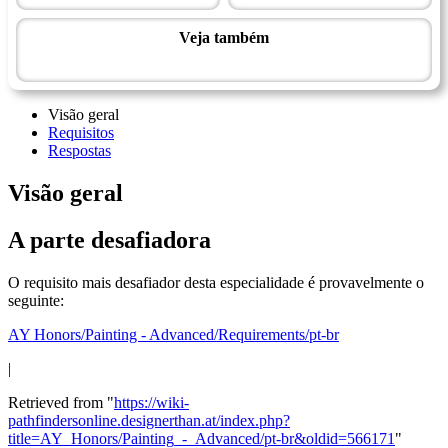
Veja também
Mestrado em artes e habilidades manuais
Visão geral
Requisitos
Respostas
Visão geral
A parte desafiadora
O requisito mais desafiador desta especialidade é provavelmente o
seguinte:
AY Honors/Painting - Advanced/Requirements/pt-br
|
Retrieved from "
https://wiki-
pathfindersonline.designerthan.at/index.php?
title=AY_Honors/Painting_-_Advanced/pt-br&oldid=566171
"