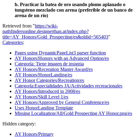
b. Practicar la batea de oro usando plomo aplanado o
tungsteno mezclado con arena (preferible de un banco de
arena de un río)
Retrieved from "
https://wiki-
pathfindersonline.designerthan.at/index.php?
title=AY_Honors/Gold_Prospecting/es&oldid=565403
"
Categories
:
Pages using DynamicPageList3 parser function
AY Honors/Honors with an Advanced Option/es
Categoría: Tiene imagen de insignia
AY Honors/Recreation Master Award/es
AY Honors/HonorLanding/es
AY Honor Categories/Recreation/es
Categoría:Especialidades JA/Actividades recreacionales
AY Honors/Introduced in 2008/es
AY Honors/Skill Level 1/es
AY Honors/Approved by General Conference/es
Uses HonorLanding Template
Missing Localization/All/Gold Prospecting AY Honor.png/es
Hidden category:
AY Honors/Primary