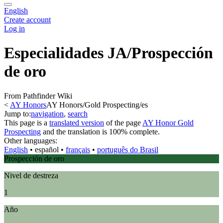
English
Create account
Log in
Especialidades JA/Prospección
de oro
From Pathfinder Wiki
<
AY Honors
AY Honors/Gold Prospecting/es
Jump to:
navigation
,
search
This page is a
translated version
of the page
AY Honor Gold
Prospecting
and the translation is 100% complete.
Other languages:
English
• ‎
español
• ‎
français
• ‎
português do Brasil
Prospección de oro
Nivel de destreza
1
Año