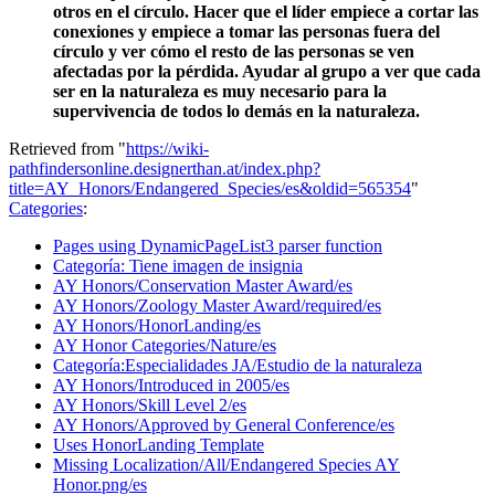
otros en el círculo. Hacer que el líder empiece a cortar las
conexiones y empiece a tomar las personas fuera del
círculo y ver cómo el resto de las personas se ven
afectadas por la pérdida. Ayudar al grupo a ver que cada
ser en la naturaleza es muy necesario para la
supervivencia de todos lo demás en la naturaleza.
Retrieved from "
https://wiki-
pathfindersonline.designerthan.at/index.php?
title=AY_Honors/Endangered_Species/es&oldid=565354
"
Categories
:
Pages using DynamicPageList3 parser function
Categoría: Tiene imagen de insignia
AY Honors/Conservation Master Award/es
AY Honors/Zoology Master Award/required/es
AY Honors/HonorLanding/es
AY Honor Categories/Nature/es
Categoría:Especialidades JA/Estudio de la naturaleza
AY Honors/Introduced in 2005/es
AY Honors/Skill Level 2/es
AY Honors/Approved by General Conference/es
Uses HonorLanding Template
Missing Localization/All/Endangered Species AY
Honor.png/es