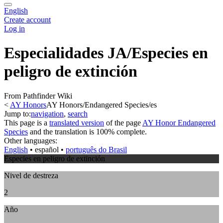
English
Create account
Log in
Especialidades JA/Especies en
peligro de extinción
From Pathfinder Wiki
<
AY Honors
AY Honors/Endangered Species/es
Jump to:
navigation
,
search
This page is a
translated version
of the page
AY Honor Endangered
Species
and the translation is 100% complete.
Other languages:
English
• ‎
español
• ‎
português do Brasil
Especies en peligro de extinción
Nivel de destreza
2
Año