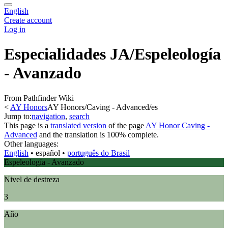
English
Create account
Log in
Especialidades JA/Espeleología
- Avanzado
From Pathfinder Wiki
<
AY Honors
AY Honors/Caving - Advanced/es
Jump to:
navigation
,
search
This page is a
translated version
of the page
AY Honor Caving -
Advanced
and the translation is 100% complete.
Other languages:
English
• ‎
español
• ‎
português do Brasil
Espeleología - Avanzado
Nivel de destreza
3
Año