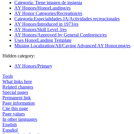
Categoría: Tiene imagen de insignia
AY Honors/HonorLanding/es
AY Honor Categories/Recreation/es
Categoría:Especialidades JA/Actividades recreacionales
AY Honors/Introduced in 1973/es
AY Honors/Skill Level 3/es
AY Honors/Approved by General Conference/es
Uses HonorLanding Template
Missing Localization/All/Caving Advanced AY Honor.png/es
Hidden category:
AY Honors/Primary
Tools
What links here
Related changes
Special pages
Permanent link
Page information
Cite this page
Page values
In other languages
English
Español