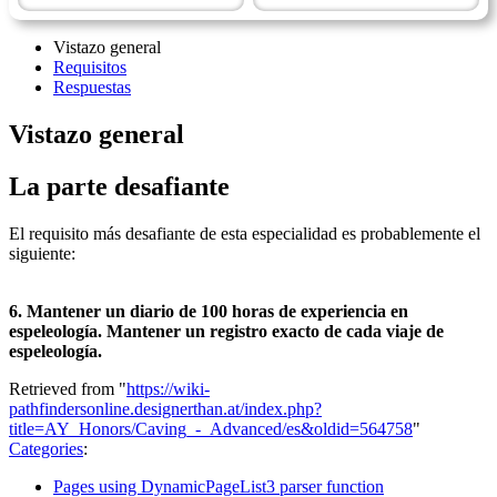
Vistazo general
Requisitos
Respuestas
Vistazo general
La parte desafiante
El requisito más desafiante de esta especialidad es probablemente el
siguiente:
6. Mantener un diario de 100 horas de experiencia en
espeleología. Mantener un registro exacto de cada viaje de
espeleología.
Retrieved from "
https://wiki-
pathfindersonline.designerthan.at/index.php?
title=AY_Honors/Caving_-_Advanced/es&oldid=564758
"
Categories
:
Pages using DynamicPageList3 parser function