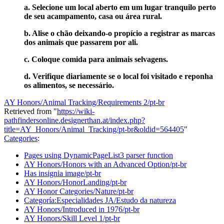
a. Selecione um local aberto em um lugar tranquilo perto
de seu acampamento, casa ou área rural.
b. Alise o chão deixando-o propício a registrar as marcas
dos animais que passarem por ali.
c. Coloque comida para animais selvagens.
d. Verifique diariamente se o local foi visitado e reponha
os alimentos, se necessário.
AY Honors/Animal Tracking/Requirements 2/pt-br
Retrieved from "
https://wiki-
pathfindersonline.designerthan.at/index.php?
title=AY_Honors/Animal_Tracking/pt-br&oldid=564405
"
Categories
:
Pages using DynamicPageList3 parser function
AY Honors/Honors with an Advanced Option/pt-br
Has insignia image/pt-br
AY Honors/HonorLanding/pt-br
AY Honor Categories/Nature/pt-br
Categoría:Especialidades JA/Estudo da natureza
AY Honors/Introduced in 1976/pt-br
AY Honors/Skill Level 1/pt-br