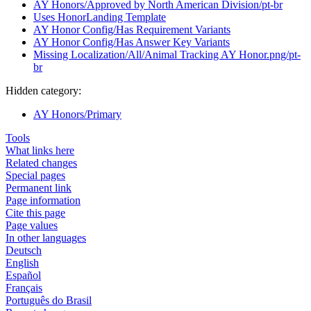
AY Honors/Approved by North American Division/pt-br
Uses HonorLanding Template
AY Honor Config/Has Requirement Variants
AY Honor Config/Has Answer Key Variants
Missing Localization/All/Animal Tracking AY Honor.png/pt-
br
Hidden category:
AY Honors/Primary
Tools
What links here
Related changes
Special pages
Permanent link
Page information
Cite this page
Page values
In other languages
Deutsch
English
Español
Français
Português do Brasil