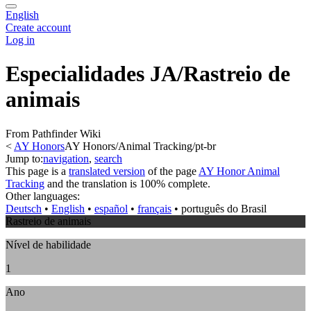
English
Create account
Log in
Especialidades JA/Rastreio de
animais
From Pathfinder Wiki
<
AY Honors
AY Honors/Animal Tracking/pt-br
Jump to:
navigation
,
search
This page is a
translated version
of the page
AY Honor Animal
Tracking
and the translation is 100% complete.
Other languages:
Deutsch
• ‎
English
• ‎
español
• ‎
français
• ‎
português do Brasil
Rastreio de animais
Nível de habilidade
1
Ano