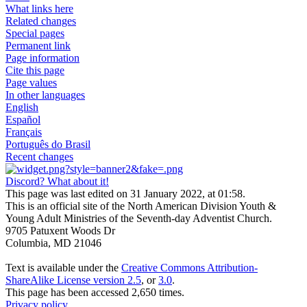
What links here
Related changes
Special pages
Permanent link
Page information
Cite this page
Page values
In other languages
English
Español
Français
Português do Brasil
Recent changes
Discord? What about it!
This page was last edited on 31 January 2022, at 01:58.
This is an official site of the North American Division Youth &
Young Adult Ministries of the Seventh-day Adventist Church.
9705 Patuxent Woods Dr
Columbia, MD 21046
Text is available under the
Creative Commons Attribution-
ShareAlike License version 2.5
, or
3.0
.
This page has been accessed 2,650 times.
Privacy policy