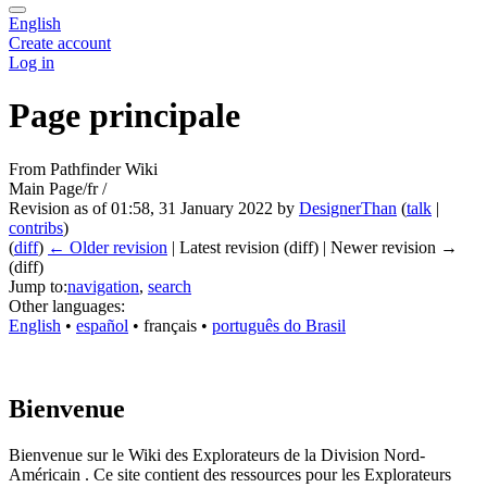
English
Create account
Log in
Page principale
From Pathfinder Wiki
Main Page/fr /
Revision as of 01:58, 31 January 2022 by
DesignerThan
(
talk
|
contribs
)
(
diff
)
← Older revision
| Latest revision (diff) | Newer revision →
(diff)
Jump to:
navigation
,
search
Other languages:
English
• ‎
español
• ‎
français
• ‎
português do Brasil
Bienvenue
Bienvenue sur le Wiki des Explorateurs de la Division Nord-
Américain . Ce site contient des ressources pour les Explorateurs