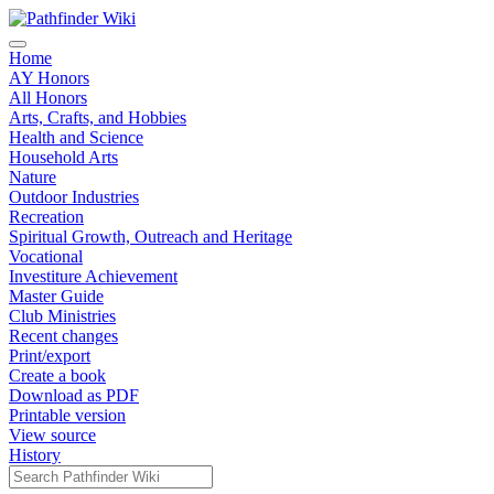
Home
AY Honors
All Honors
Arts, Crafts, and Hobbies
Health and Science
Household Arts
Nature
Outdoor Industries
Recreation
Spiritual Growth, Outreach and Heritage
Vocational
Investiture Achievement
Master Guide
Club Ministries
Recent changes
Print/export
Create a book
Download as PDF
Printable version
View source
History