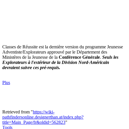
Classes de Réussite est la dernière version du programme Jeunesse
Adventiste/Explorateurs approuvé par le Département des
Ministères de la Jeunesse de la
Conférence Générale
.
Seuls les
Explorateurs à l'extérieur de la Division Nord-Américain
devraient suivre ces pré-requis.
Plus
Retrieved from "
https://wiki-
pathfindersonline.designerthan.at/index.php?
title=Main_Page/fr&oldid=562823
"
Tools