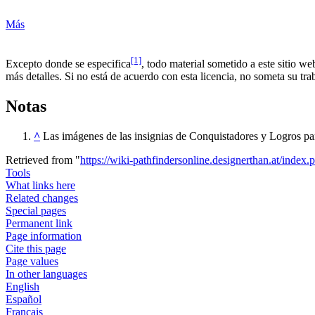
Más
[1]
Excepto donde se especifica
, todo material sometido a este sitio we
más detalles. Si no está de acuerdo con esta licencia, no someta su tra
Notas
^
Las imágenes de las insignias de Conquistadores y Logros para
Retrieved from "
https://wiki-pathfindersonline.designerthan.at/ind
Tools
What links here
Related changes
Special pages
Permanent link
Page information
Cite this page
Page values
In other languages
English
Español
Français