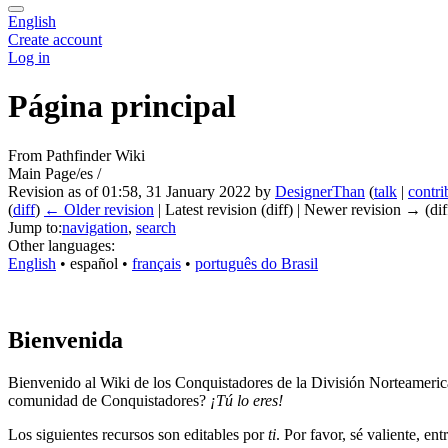
English
Create account
Log in
Página principal
From Pathfinder Wiki
Main Page/es /
Revision as of 01:58, 31 January 2022 by
DesignerThan
(
talk
|
contri
(
diff
)
← Older revision
| Latest revision (diff) | Newer revision → (dif
Jump to:
navigation
,
search
Other languages:
English
• ‎
español
• ‎
français
• ‎
português do Brasil
Bienvenida
Bienvenido al Wiki de los Conquistadores de la División Norteameric
comunidad de Conquistadores?
¡Tú lo eres!
Los siguientes recursos son editables por
ti
. Por favor, sé valiente, en