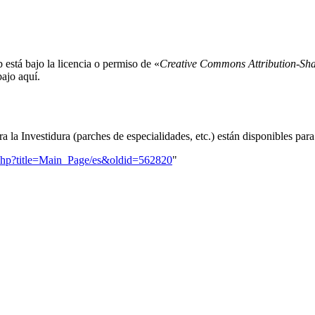
b está bajo la licencia o permiso de «
Creative Commons Attribution-Sha
bajo aquí.
 la Investidura (parches de especialidades, etc.) están disponibles par
ex.php?title=Main_Page/es&oldid=562820
"