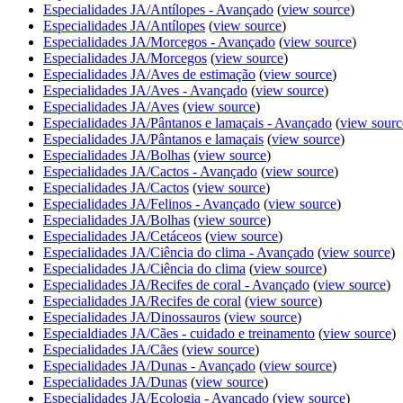
Especialidades JA/Antílopes - Avançado
(
view source
)
Especialidades JA/Antílopes
(
view source
)
Especialidades JA/Morcegos - Avançado
(
view source
)
Especialidades JA/Morcegos
(
view source
)
Especialidades JA/Aves de estimação
(
view source
)
Especialidades JA/Aves - Avançado
(
view source
)
Especialidades JA/Aves
(
view source
)
Especialidades JA/Pântanos e lamaçais - Avançado
(
view sourc
Especialidades JA/Pântanos e lamaçais
(
view source
)
Especialidades JA/Bolhas
(
view source
)
Especialidades JA/Cactos - Avançado
(
view source
)
Especialidades JA/Cactos
(
view source
)
Especialidades JA/Felinos - Avançado
(
view source
)
Especialidades JA/Bolhas
(
view source
)
Especialidades JA/Cetáceos
(
view source
)
Especialidades JA/Ciência do clima - Avançado
(
view source
)
Especialidades JA/Ciência do clima
(
view source
)
Especialidades JA/Recifes de coral - Avançado
(
view source
)
Especialidades JA/Recifes de coral
(
view source
)
Especialidades JA/Dinossauros
(
view source
)
Especialdiades JA/Cães - cuidado e treinamento
(
view source
)
Especialidades JA/Cães
(
view source
)
Especialidades JA/Dunas - Avançado
(
view source
)
Especialidades JA/Dunas
(
view source
)
Especialidades JA/Ecologia - Avançado
(
view source
)