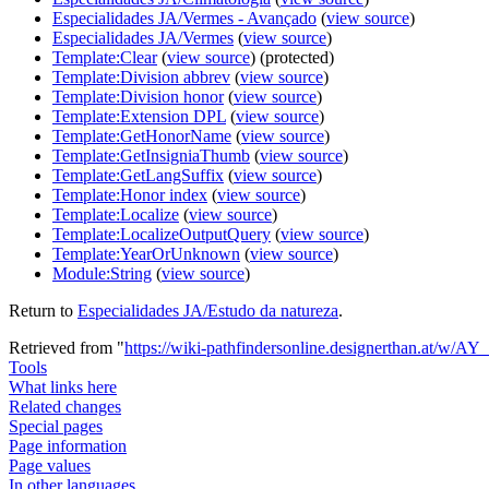
Especialidades JA/Vermes - Avançado
(
view source
)
Especialidades JA/Vermes
(
view source
)
Template:Clear
(
view source
) (protected)
Template:Division abbrev
(
view source
)
Template:Division honor
(
view source
)
Template:Extension DPL
(
view source
)
Template:GetHonorName
(
view source
)
Template:GetInsigniaThumb
(
view source
)
Template:GetLangSuffix
(
view source
)
Template:Honor index
(
view source
)
Template:Localize
(
view source
)
Template:LocalizeOutputQuery
(
view source
)
Template:YearOrUnknown
(
view source
)
Module:String
(
view source
)
Return to
Especialidades JA/Estudo da natureza
.
Retrieved from "
https://wiki-pathfindersonline.designerthan.at/w/AY
Tools
What links here
Related changes
Special pages
Page information
Page values
In other languages