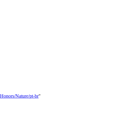
_Honors/Nature/pt-br
"