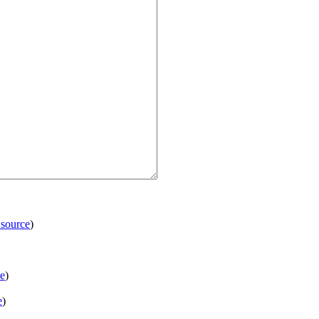
 source
)
ce
)
e
)