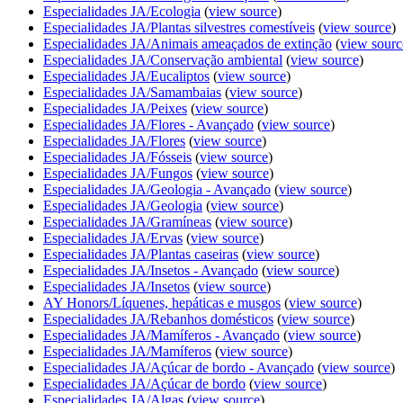
Especialidades JA/Ecologia
(
view source
)
Especialidades JA/Plantas silvestres comestíveis
(
view source
)
Especialidades JA/Animais ameaçados de extinção
(
view sourc
Especialidades JA/Conservação ambiental
(
view source
)
Especialidades JA/Eucaliptos
(
view source
)
Especialidades JA/Samambaias
(
view source
)
Especialidades JA/Peixes
(
view source
)
Especialidades JA/Flores - Avançado
(
view source
)
Especialidades JA/Flores
(
view source
)
Especialidades JA/Fósseis
(
view source
)
Especialidades JA/Fungos
(
view source
)
Especialidades JA/Geologia - Avançado
(
view source
)
Especialidades JA/Geologia
(
view source
)
Especialidades JA/Gramíneas
(
view source
)
Especialidades JA/Ervas
(
view source
)
Especialidades JA/Plantas caseiras
(
view source
)
Especialidades JA/Insetos - Avançado
(
view source
)
Especialidades JA/Insetos
(
view source
)
AY Honors/Líquenes, hepáticas e musgos
(
view source
)
Especialidades JA/Rebanhos domésticos
(
view source
)
Especialidades JA/Mamíferos - Avançado
(
view source
)
Especialidades JA/Mamíferos
(
view source
)
Especialidades JA/Açúcar de bordo - Avançado
(
view source
)
Especialidades JA/Açúcar de bordo
(
view source
)
Especialidades JA/Algas
(
view source
)