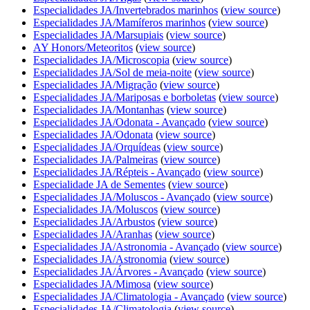
Especialidades JA/Invertebrados marinhos
(
view source
)
Especialidades JA/Mamíferos marinhos
(
view source
)
Especialidades JA/Marsupiais
(
view source
)
AY Honors/Meteoritos
(
view source
)
Especialidades JA/Microscopia
(
view source
)
Especialidades JA/Sol de meia-noite
(
view source
)
Especialidades JA/Migração
(
view source
)
Especialidades JA/Mariposas e borboletas
(
view source
)
Especialidades JA/Montanhas
(
view source
)
Especialidades JA/Odonata - Avançado
(
view source
)
Especialidades JA/Odonata
(
view source
)
Especialidades JA/Orquídeas
(
view source
)
Especialidades JA/Palmeiras
(
view source
)
Especialidades JA/Répteis - Avançado
(
view source
)
Especialidade JA de Sementes
(
view source
)
Especialidades JA/Moluscos - Avançado
(
view source
)
Especialidades JA/Moluscos
(
view source
)
Especialidades JA/Arbustos
(
view source
)
Especialidades JA/Aranhas
(
view source
)
Especialidades JA/Astronomia - Avançado
(
view source
)
Especialidades JA/Astronomia
(
view source
)
Especialidades JA/Árvores - Avançado
(
view source
)
Especialidades JA/Mimosa
(
view source
)
Especialidades JA/Climatologia - Avançado
(
view source
)
Especialidades JA/Climatologia
(
view source
)