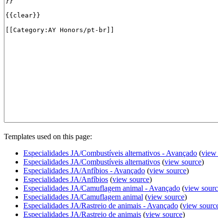
Templates used on this page:
Especialidades JA/Combustíveis alternativos - Avançado
(
view
Especialidades JA/Combustíveis alternativos
(
view source
)
Especialidades JA/Anfíbios - Avançado
(
view source
)
Especialidades JA/Anfíbios
(
view source
)
Especialidades JA/Camuflagem animal - Avançado
(
view sour
Especialidades JA/Camuflagem animal
(
view source
)
Especialidades JA/Rastreio de animais - Avançado
(
view sourc
Especialidades JA/Rastreio de animais
(
view source
)